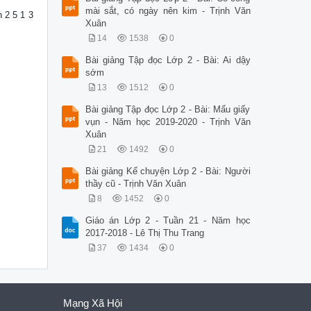
mài sắt, có ngày nên kim - Trịnh Văn
 2 5 1 3
Xuân
14
1538
0
Bài giảng Tập đọc Lớp 2 - Bài: Ai dậy
sớm
13
1512
0
Bài giảng Tập đọc Lớp 2 - Bài: Mẩu giấy
vụn - Năm học 2019-2020 - Trịnh Văn
Xuân
21
1492
0
Bài giảng Kể chuyện Lớp 2 - Bài: Người
thầy cũ - Trịnh Văn Xuân
8
1452
0
Giáo án Lớp 2 - Tuần 21 - Năm học
2017-2018 - Lê Thị Thu Trang
37
1434
0
Mạng Xã Hội