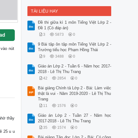
TÀI LIỆU HAY
Đề thi giữa kì 1 môn Tiếng Việt Lớp 2 -
Đề 1 (Có đáp án)
ad
3
5873
0
9 Bài tập ôn tập môn Tiếng Việt Lớp 2 -
k vào nút
Trường tiểu học Phạm Hồng Thái
9
3488
0
Giáo án Lớp 2 - Tuần 6 - Năm học 2017-
2018 - Lê Thị Thu Trang
42
2854
0
Bài giảng Chính tả Lớp 2 - Bài: Làm việc
thật là vui - Năm 2019-2020 - Lê Thị Thu
Trang
11
1576
0
Giáo án Lớp 2 - Tuần 27 - Năm học
nhờ thầy
2017-2018 - Lê Thị Thu Trang
35
1574
0
ê 25 u u
Bài giảng Tập đọc Lớp 2 - Bài: Có công