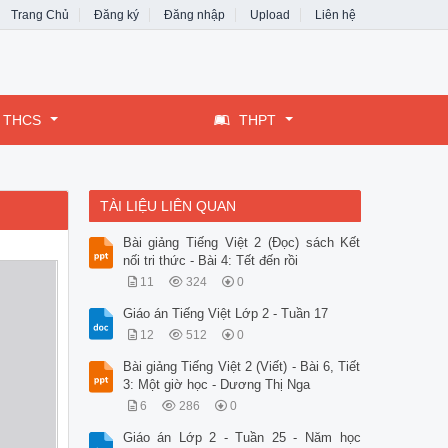
Trang Chủ
Đăng ký
Đăng nhập
Upload
Liên hệ
THCS
THPT
TÀI LIỆU LIÊN QUAN
Bài giảng Tiếng Việt 2 (Đọc) sách Kết
nối tri thức - Bài 4: Tết đến rồi
11
324
0
Giáo án Tiếng Việt Lớp 2 - Tuần 17
12
512
0
Bài giảng Tiếng Việt 2 (Viết) - Bài 6, Tiết
3: Một giờ học - Dương Thị Nga
6
286
0
Giáo án Lớp 2 - Tuần 25 - Năm học