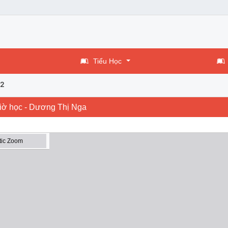
Tiểu Học
 2
t giờ học - Dương Thị Nga