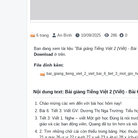
6 trang
An Bình
10/09/2025
286
0
Bạn đang xem tài liệu
"Bài giảng Tiếng Việt 2 (Viết) - Bà
Download
ở trên.
File đính kèm:
bai_giang_tieng_viet_2_viet_bai_6_tiet_3_mot_gio_h
Nội dung text: Bài giảng Tiếng Việt 2 (Viết) - Bà
Chào mừng các em đến với bài học hôm nay!
Bài 6: Tiết 3: Viết GV: Dương Thị Nga Trường: Tiểu 
Tiết 3: Viết 1. Nghe – viết Một giờ học Đúng là nói 
giáo và các bạn động viên, Quang đã tự tin hơn và nói
2. Tìm những chữ cái còn thiếu trong bảng. Học thuộ
21 q quy 26 ư ư 22 r e-rờ 27 v vê 23 s ét-sì 28 x ích-xì 