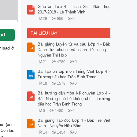
Giáo án Lớp 4 - Tuần 25 - Năm học
2017-2018 - Lê Thành Vinh
29
956
0
TÀI LIỆU HAY
ad
Bài giảng Luyện từ và câu Lớp 4 - Bài:
nload
ở
Danh từ chung và danh từ riêng -
Nguyễn Thị Hợp
21
4780
0
Bài tập ôn tập môn Tiếng Việt Lớp 4 -
Trường tiểu học Trần Bình Trọng
18
1578
0
Bài hướng dẫn môn Kể chuyện Lớp 4 -
Bài: Những chú bé không chết - Trường
tiểu học Trần Bình Trọng
6
1480
0
Bài giảng Tập đọc Lớp 4 - Bài: Tre Việt
nó. (xem
Nam - Nguyễn Hữu Sâm
Còn lại.
14
1454
0