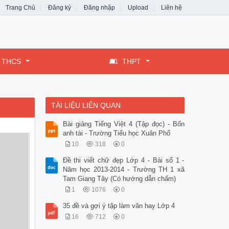
Trang Chủ
Đăng ký
Đăng nhập
Upload
Liên hệ
THCS
THPT
TÀI LIỆU LIÊN QUAN
Bài giảng Tiếng Việt 4 (Tập đọc) - Bốn
anh tài - Trường Tiểu học Xuân Phổ
10
318
0
Đề thi viết chữ đẹp Lớp 4 - Bài số 1 -
Năm học 2013-2014 - Trường TH 1 xã
Tam Giang Tây (Có hướng dẫn chấm)
1
1076
0
35 đề và gợi ý tập làm văn hay Lớp 4
16
712
0