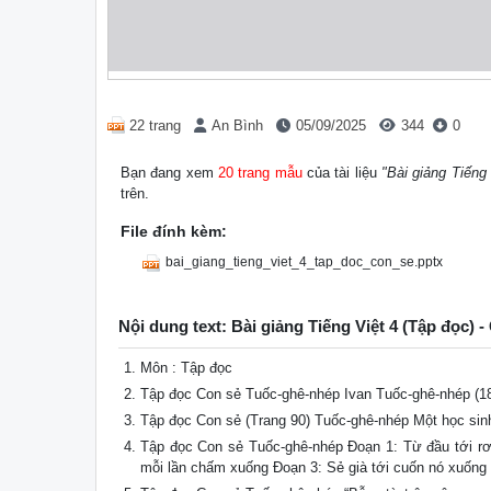
22 trang
An Bình
05/09/2025
344
0
Bạn đang xem
20 trang mẫu
của tài liệu
"Bài giảng Tiếng
trên.
File đính kèm:
bai_giang_tieng_viet_4_tap_doc_con_se.pptx
Nội dung text: Bài giảng Tiếng Việt 4 (Tập đọc) -
Môn : Tập đọc
Tập đọc Con sẻ Tuốc-ghê-nhép Ivan Tuốc-ghê-nhép (1
Tập đọc Con sẻ (Trang 90) Tuốc-ghê-nhép Một học sinh
Tập đọc Con sẻ Tuốc-ghê-nhép Đoạn 1: Từ đầu tới rơi
mỗi lần chấm xuống Đoạn 3: Sẻ già tới cuốn nó xuống đ