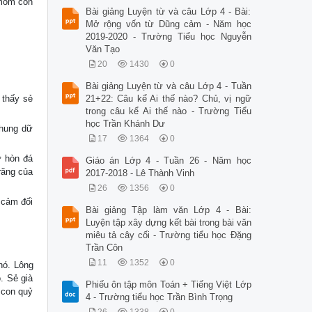
 mõm con
Bài giảng Luyện từ và câu Lớp 4 - Bài:
Mở rộng vốn từ Dũng cảm - Năm học
2019-2020 - Trường Tiểu học Nguyễn
Văn Tạo
20
1430
0
Bài giảng Luyện từ và câu Lớp 4 - Tuần
 thấy sẻ
21+22: Câu kể Ai thế nào? Chủ, vị ngữ
trong câu kể Ai thế nào - Trường Tiểu
học Trần Khánh Dư
 hung dữ
17
1364
0
ư hòn đá
Giáo án Lớp 4 - Tuần 26 - Năm học
răng của
2017-2018 - Lê Thành Vinh
26
1356
0
 cảm đối
Bài giảng Tập làm văn Lớp 4 - Bài:
Luyện tập xây dựng kết bài trong bài văn
miêu tả cây cối - Trường tiểu học Đặng
Trần Côn
11
1352
0
hó. Lông
. Sẻ già
Phiếu ôn tập môn Toán + Tiếng Việt Lớp
 con quỷ
4 - Trường tiểu học Trần Bình Trọng