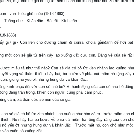
gần đó, một con sẻ già có bộ ức đen nhánh lao xuống như hòn đá rơi trước
oạn. Ivan Tuốc-ghê-nhép (1818-1883)
- Tuồng như - Khản đặc - Bối rối - Kính cẩn
:
818-1883)
y gì? gì? ConTrên chó đường chậm đi conrãi chólại gầnđánh để hơi bắt
ỗng một con sẻ già từ trên cây lao xuống đất cứu con. Dáng vẻ của sẻ rất
được miêu tả như thế nào? Con sẻ già có bộ ức đen nhánh lao xuống nh
uyệt vọng và thảm thiết; nhảy hai, ba bước về phía cái mõm há rộng đầy 
ẻ con, giọng nó yếu ớt nhưng hung dữ và khản đặc.
lòng kính phục đối với con sẻ nhỏ bé? Vì hành động của con sẻ nhỏ bé dũng
ộng đáng trân trọng, khiến con người cũng phải cảm phục.
ũng cảm, xả thân cứu sẻ non của sẻ già.
t con sẻ già có bộ ức đen nhánh l ao xuống như hòn đá rơi trước mõm con c
 thiết . Nó nhảy hai ba bước về phía cái mõm há rộng đầy răng của con chó
ng nó yếu ớt nhưng hung dữ và khản đặc . Trước mắt nó, con chó như một
h vẫn cuốn nó xuống đất.