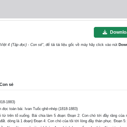
Downlo
 Việt 4 (Tập đọc) - Con sẻ"
, để tải tài liệu gốc về máy hãy click vào nút
Dow
 Con sẻ
818-1883)
 đọc toàn bài. Ivan Tuốc-ghê-nhép (1818-1883)
 từ trên tổ xuống. Bài chia làm 5 đoạn: Đoạn 2: Con chó tới đầy răng của 
ất. dòng là 1 đoạn) Đoạn 4: Con chó của tôi tới lòng đầy thán phục. Đoạn 5: 