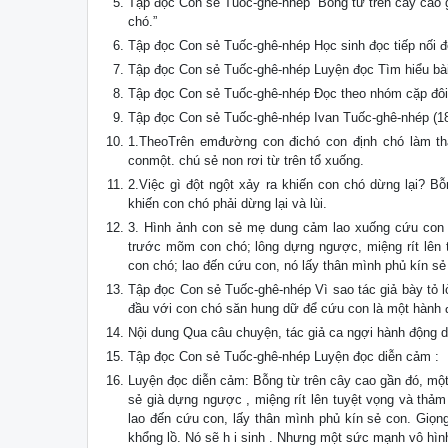
Tập đọc Con sẻ Tuốc-ghê-nhép “Bỗng từ trên cây cao 
chó.”
Tập đọc Con sẻ Tuốc-ghê-nhép Học sinh đọc tiếp nối đ
Tập đọc Con sẻ Tuốc-ghê-nhép Luyện đọc Tìm hiểu bài 
Tập đọc Con sẻ Tuốc-ghê-nhép Đọc theo nhóm cặp đôi
Tập đọc Con sẻ Tuốc-ghê-nhép Ivan Tuốc-ghê-nhép (1
1.TheoTrên emđường con đichó con định chó làm thấ
conmột. chú sẻ non rơi từ trên tổ xuống.
2.Việc gì đột ngột xảy ra khiến con chó dừng lại? B
khiến con chó phải dừng lại và lùi.
3. Hình ảnh con sẻ mẹ dung cảm lao xuống cứu con 
trước mõm con chó; lông dựng ngược, miệng rít lên t
con chó; lao đến cứu con, nó lấy thân mình phủ kín s
Tập đọc Con sẻ Tuốc-ghê-nhép Vì sao tác giả bày tỏ 
đầu với con chó săn hung dữ để cứu con là một hành đ
Nội dung Qua câu chuyện, tác giả ca ngợi hành động d
Tập đọc Con sẻ Tuốc-ghê-nhép Luyện đọc diễn cảm :
Luyện đọc diễn cảm: Bỗng từ trên cây cao gần đó, mộ
sẻ già dựng ngược , miệng rít lên tuyệt vọng và thảm
lao đến cứu con, lấy thân mình phủ kín sẻ con. Giọ
khổng lồ. Nó sẽ h i sinh . Nhưng một sức mạnh vô hìn